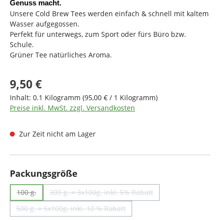
Genuss macht.
Unsere Cold Brew Tees werden einfach & schnell mit kaltem
Wasser aufgegossen.
Perfekt für unterwegs, zum Sport oder fürs Büro bzw.
Schule.
Grüner Tee natürliches Aroma.
Regulärer Preis:
9,50 €
Inhalt:
0.1 Kilogramm
(95,00 € / 1 Kilogramm)
Preise inkl. MwSt. zzgl. Versandkosten
Zur Zeit nicht am Lager
auswählen
Packungsgröße
100 g.
300 g. = 3x100g. inkl. 5% Rabatt
(Diese Option ist zurzeit nicht verfügbar.)
(Diese Option ist zurzeit nicht verfügbar.)
500 g. = 5x100g. inkl. 10 % Rabatt
(Diese Option ist zurzeit nicht verfügbar.)