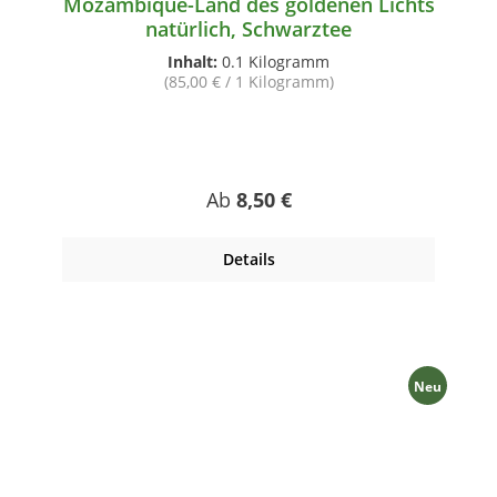
Mozambique-Land des goldenen Lichts
natürlich, Schwarztee
Inhalt:
0.1 Kilogramm
(85,00 € / 1 Kilogramm)
Regulärer Preis:
Ab
8,50 €
Details
Neu