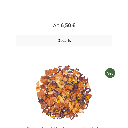
Regulärer Preis:
Ab
6,50 €
Details
Neu