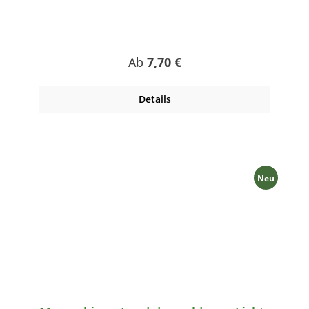
Regulärer Preis:
Ab
7,70 €
Details
Neu