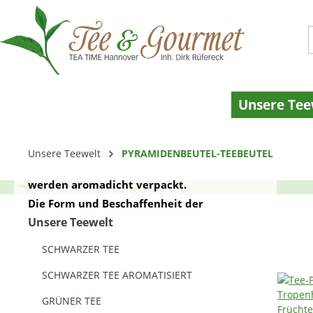
 Hauptinhalt springen
Zur Suche springen
Zur Hauptnavigation springen
Unsere Tee
Wer den Komfort von Teebeuteln schätzt,
aber dennoch das volle Teearoma genießen
Unsere Teewelt
PYRAMIDENBEUTEL-TEEBEUTEL
möchte, der greift zu unseren
Teepyramidenbeuteln. Exquisite Zutaten
werden aromadicht verpackt.
Die Form und Beschaffenheit der
Teepyramidenbeutel erlaubt die optimale
Unsere Teewelt
Entfaltung des Aromas. Nach der
SCHWARZER TEE
Verwendung können die Beutel ganz
einfach kompostiert werden.
SCHWARZER TEE AROMATISIERT
GRÜNER TEE