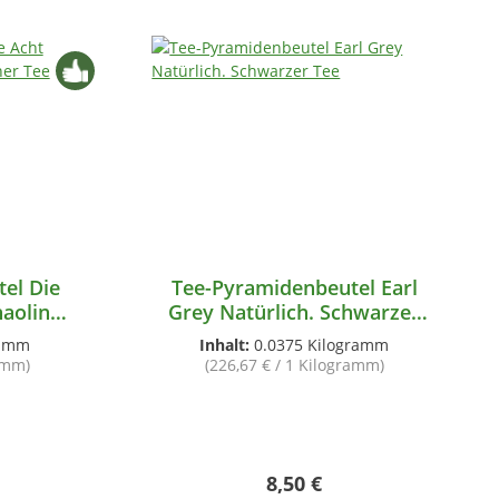
el Die
Tee-Pyramidenbeutel Earl
haolin®
Grey Natürlich. Schwarzer
Tee
ramm
Inhalt:
0.0375 Kilogramm
ramm)
(226,67 € / 1 Kilogramm)
 Preis:
Regulärer Preis:
8,50 €