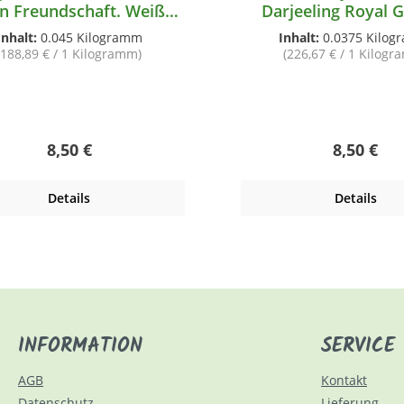
n Freundschaft. Weißer
Darjeeling Royal 
Tee
FTGFOP 1 first f
Inhalt:
0.045 Kilogramm
Inhalt:
0.0375 Kilo
Schwazer Te
(188,89 € / 1 Kilogramm)
(226,67 € / 1 Kilog
Regulärer Preis:
Regulärer
8,50 €
8,50 €
Details
Details
INFORMATION
SERVICE
AGB
Kontakt
Datenschutz
Lieferung