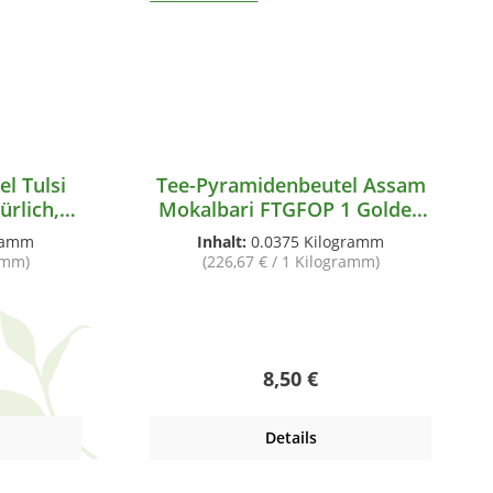
lsi
Tee-Pyramidenbeutel Assam
ürlich,
Mokalbari FTGFOP 1 Golden
Tippy Schwarzer Tee
gramm
Inhalt:
0.0375 Kilogramm
ramm)
(226,67 € / 1 Kilogramm)
 Preis:
Regulärer Preis:
8,50 €
Details