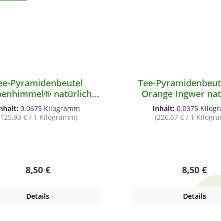
ee-Pyramidenbeutel
Tee-Pyramidenbeutel Tu
penhimmel® natürlich.
Orange Ingwer nat
Früchtetee mild
Kräutertee
nhalt:
0.0675 Kilogramm
Inhalt:
0.0375 Kilo
(125,93 € / 1 Kilogramm)
(226,67 € / 1 Kilog
Regulärer Preis:
Regulärer
8,50 €
8,50 €
Details
Details