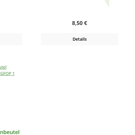
 Preis:
Regulärer Preis:
8,50 €
Details
nbeutel