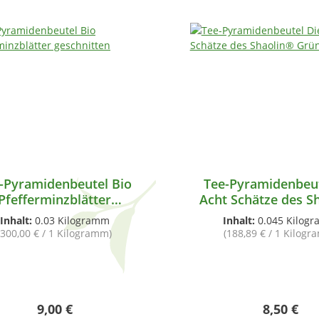
-Pyramidenbeutel Bio
Tee-Pyramidenbeut
Pfefferminzblätter
Acht Schätze des S
geschnitten
Grüner Tee
Inhalt:
0.03 Kilogramm
Inhalt:
0.045 Kilog
(300,00 € / 1 Kilogramm)
(188,89 € / 1 Kilog
Regulärer Preis:
Regulärer
9,00 €
8,50 €