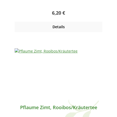
Regulärer Preis:
6,20 €
Details
Pflaume Zimt, Rooibos/Kräutertee