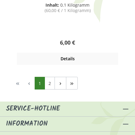
Inhalt:
0.1 Kilogramm
(60,00 € / 1 Kilogramm)
Regulärer Preis:
6,00 €
Details
Seite
Seite
1
2
SERVICE-HOTLINE
INFORMATION