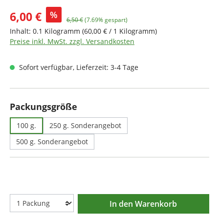
Verkaufspreis:
6,00 €
%
Regulärer Preis:
6,50 €
(7.69% gespart)
Inhalt:
0.1 Kilogramm
(60,00 € / 1 Kilogramm)
Preise inkl. MwSt. zzgl. Versandkosten
Sofort verfügbar, Lieferzeit: 3-4 Tage
auswählen
Packungsgröße
100 g.
250 g. Sonderangebot
500 g. Sonderangebot
In den Warenkorb