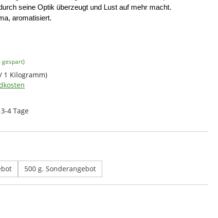
 durch seine Optik ­überzeugt und Lust auf mehr macht.
ma, aromatisiert.
is:
 gespart)
 / 1 Kilogramm)
ndkosten
: 3-4 Tage
hlen
ebot
500 g. Sonderangebot