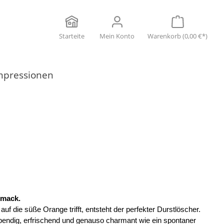
Starteite
Mein Konto
Warenkorb
(0,00 €*)
mpressionen
hmack.
f die süße Orange trifft, entsteht der perfekter Durstlöscher.
ebendig, erfrischend und genauso charmant wie ein spontaner