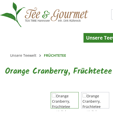
 Hauptinhalt springen
Zur Suche springen
Zur Hauptnavigation springen
Unsere Tee
Unsere Teewelt
FRÜCHTETEE
Orange Cranberry, Früchtetee
Bildergalerie überspringen