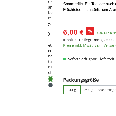
Sommerflirt. Ein Tee, der auch
Früchtetee mit natürlichem Aro
Verkaufspreis:
6,00 €
%
Regulärer Pre
6,50 €
(7.69%
Inhalt:
0.1 Kilogramm
(60,00 €
Preise inkl. MwSt. zzgl. Versa
Sofort verfügbar, Lieferzeit
auswä
Packungsgröße
100 g.
250 g. Sonderang