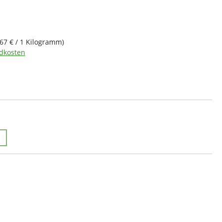
,67 € / 1 Kilogramm)
ndkosten
hlen
 zurzeit nicht verfügbar.)