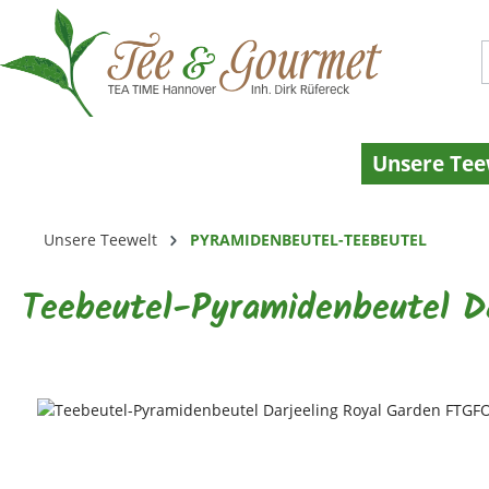
 Hauptinhalt springen
Zur Suche springen
Zur Hauptnavigation springen
Unsere Tee
Unsere Teewelt
PYRAMIDENBEUTEL-TEEBEUTEL
Teebeutel-Pyramidenbeutel Da
Bildergalerie überspringen