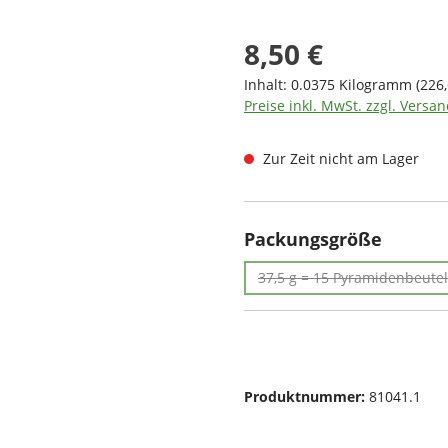
Regulärer Preis:
8,50 €
Inhalt:
0.0375 Kilogramm
(226
Preise inkl. MwSt. zzgl. Versa
Zur Zeit nicht am Lager
auswä
Packungsgröße
37,5 g = 15 Pyramidenbeutel
(Diese Option ist
Produktnummer:
81041.1