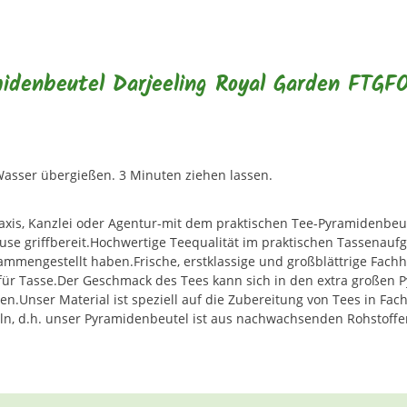
denbeutel Darjeeling Royal Garden FTGFOP
asser übergießen. 3 Minuten ziehen lassen.
Praxis, Kanzlei oder Agentur-mit dem praktischen Tee-Pyramidenbe
ause griffbereit.Hochwertige Teequalität im praktischen Tassenau
zusammengestellt haben.Frische, erstklassige und großblättrige Fa
r Tasse.Der Geschmack des Tees kann sich in den extra großen Pyr
.Unser Material ist speziell auf die Zubereitung von Tees in Fac
ln, d.h. unser Pyramidenbeutel ist aus nachwachsenden Rohstoffe